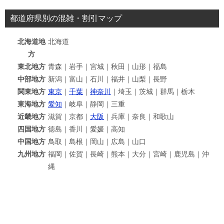
都道府県別の混雑・割引マップ
北海道地
北海道
方
東北地方
青森｜岩手｜宮城｜秋田｜山形｜福島
中部地方
新潟｜富山｜石川｜福井｜山梨｜長野
関東地方
東京
｜
千葉
｜
神奈川
｜埼玉｜茨城｜群馬｜栃木
東海地方
愛知
｜岐阜｜静岡｜三重
近畿地方
滋賀｜京都｜
大阪
｜兵庫｜奈良｜和歌山
四国地方
徳島｜香川｜愛媛｜高知
中国地方
鳥取｜島根｜岡山｜広島｜山口
九州地方
福岡｜佐賀｜長崎｜熊本｜大分｜宮崎｜鹿児島｜沖
縄