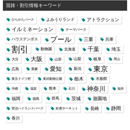
混雑・割引情報キーワード
よみうりランド
アトラクション
ひらかたパーク
イルミネーション
テーマパーク
プール
三重
兵庫
ハウステンボス
割引
千葉
埼玉
動物園
北海道
大阪
岐阜
山梨
大分
山形
岡山
東京
愛知
広島
新潟
愛媛
栃木
水族館
東京ドイツ村
東武動物公園
神奈川
熊本
沖縄
滋賀
石川
福井
福岡
茨城
遊園地
群馬
福島
静岡
長崎
那須ハイランドパーク
鈴鹿サーキット
香川