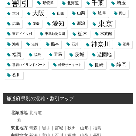
割引
千葉
埼玉
動物園
北海道
大阪
岐阜
山梨
大分
山形
岡山
東京
愛知
広島
新潟
愛媛
栃木
水族館
東京ドイツ村
東武動物公園
神奈川
熊本
沖縄
滋賀
石川
福井
福岡
茨城
遊園地
群馬
福島
静岡
長崎
那須ハイランドパーク
鈴鹿サーキット
香川
都道府県別の混雑・割引マップ
北海道地
北海道
方
東北地方
青森｜岩手｜宮城｜秋田｜山形｜福島
中部地方
新潟｜富山｜石川｜福井｜山梨｜長野