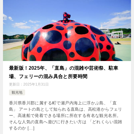
最新版！2025年、「直島」の混雑や芸術祭、駐車
場、フェリーの混み具合と所要時間
更新日：
2025年1月31日
観光地
香川県香川郡に属する町で瀬戸内海上に浮かぶ島、「直
島」 アートの島として知られる直島は、高松港からフェリ
ー、高速船で発着できる場所に所在する有名な観光名所。
そんな人気の直島へ遊びに行きたい方は 「どれくらい混雑
するのか […]