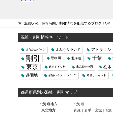
混雑状況、待ち時間、割引情報を配信するブログ
TOP
混雑・割引情報キーワード
よみうりランド
アトラクシ
ひらかたパーク
割引
千葉
動物園
北海道
東京
栃木
東京ドイツ村
東武動物公園
遊園地
那須ハイランドパーク
鈴鹿サーキット
都道府県別の混雑・割引マップ
北海道地方
北海道
東北地方
青森｜岩手｜宮城｜秋田