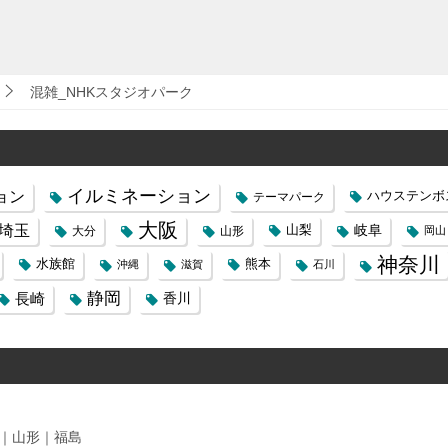
混雑_NHKスタジオパーク
イルミネーション
ョン
ハウステンボ
テーマパーク
大阪
埼玉
岐阜
山梨
大分
山形
岡山
神奈川
水族館
熊本
沖縄
滋賀
石川
静岡
長崎
香川
｜山形｜福島