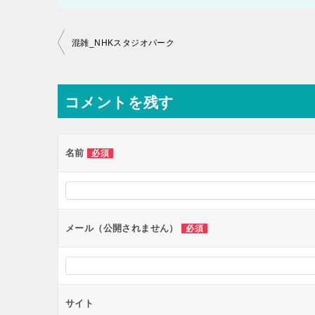
投
混雑_NHKスタジオパーク
稿
ナ
コメントを残す
ビ
ゲ
ー
名前
必須
シ
ョ
ン
メール（公開されません）
必須
サイト