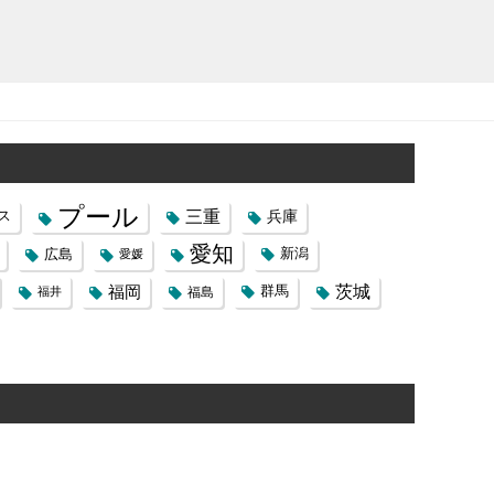
プール
三重
兵庫
ス
愛知
広島
新潟
愛媛
福岡
茨城
群馬
福井
福島