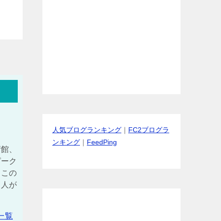
人気ブログランキング
｜
FC2ブログラ
ンキング
｜
FeedPing
術館、
ピーク
、この
る人が
一覧