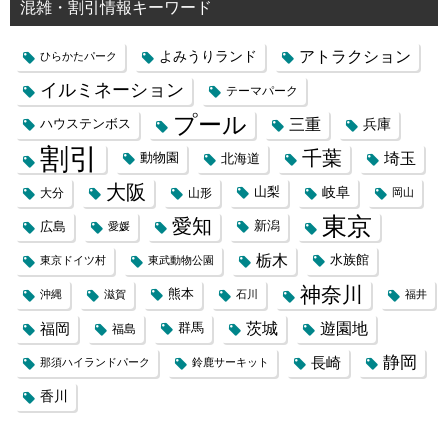
混雑・割引情報キーワード
よみうりランド
アトラクション
ひらかたパーク
イルミネーション
テーマパーク
プール
三重
兵庫
ハウステンボス
割引
千葉
埼玉
動物園
北海道
大阪
岐阜
山梨
大分
山形
岡山
東京
愛知
広島
新潟
愛媛
栃木
水族館
東京ドイツ村
東武動物公園
神奈川
熊本
沖縄
滋賀
石川
福井
福岡
茨城
遊園地
群馬
福島
静岡
長崎
那須ハイランドパーク
鈴鹿サーキット
香川