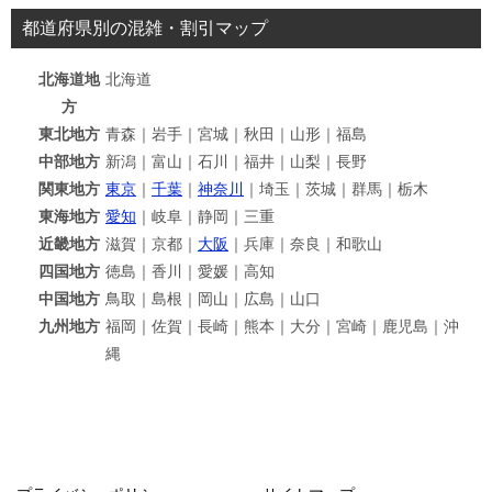
都道府県別の混雑・割引マップ
北海道地
北海道
方
東北地方
青森｜岩手｜宮城｜秋田｜山形｜福島
中部地方
新潟｜富山｜石川｜福井｜山梨｜長野
関東地方
東京
｜
千葉
｜
神奈川
｜埼玉｜茨城｜群馬｜栃木
東海地方
愛知
｜岐阜｜静岡｜三重
近畿地方
滋賀｜京都｜
大阪
｜兵庫｜奈良｜和歌山
四国地方
徳島｜香川｜愛媛｜高知
中国地方
鳥取｜島根｜岡山｜広島｜山口
九州地方
福岡｜佐賀｜長崎｜熊本｜大分｜宮崎｜鹿児島｜沖
縄