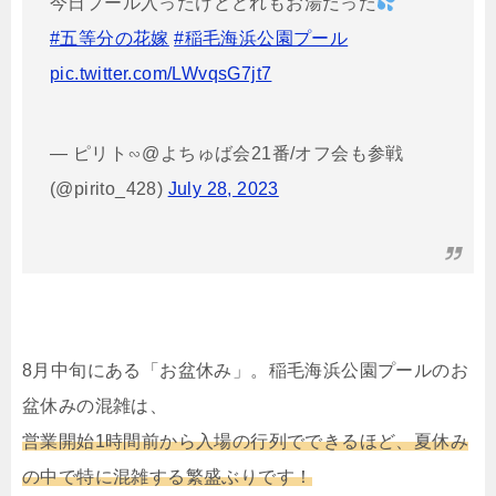
今日プール入ったけどどれもお湯だった
#五等分の花嫁
#稲毛海浜公園プール
pic.twitter.com/LWvqsG7jt7
— ピリト∽@よちゅば会21番/オフ会も参戦
(@pirito_428)
July 28, 2023
8月中旬にある「お盆休み」。稲毛海浜公園プールのお
盆休みの混雑は、
営業開始1時間前から入場の行列でできるほど、夏休み
の中で特に混雑する繁盛ぶりです！