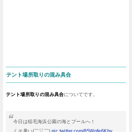
テント場所取りの混み具合
テント場所取りの混み具合
についてです。
今日は稲毛海浜公園の海とプールへ！
くそ暑い(￣▽￣)
pic.twitter.com/85Wqfe6Kbv