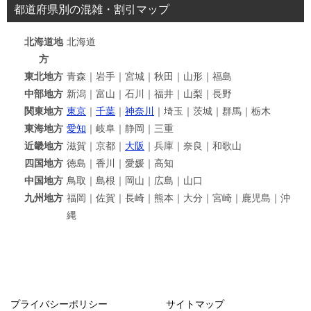
都道府県別の混雑・割引マップ
北海道地
北海道
方
東北地方
青森｜岩手｜宮城｜秋田｜山形｜福島
中部地方
新潟｜富山｜石川｜福井｜山梨｜長野
関東地方
東京
｜
千葉
｜
神奈川
｜埼玉｜茨城｜群馬｜栃木
東海地方
愛知
｜岐阜｜静岡｜三重
近畿地方
滋賀｜京都｜
大阪
｜兵庫｜奈良｜和歌山
四国地方
徳島｜香川｜愛媛｜高知
中国地方
鳥取｜島根｜岡山｜広島｜山口
九州地方
福岡｜佐賀｜長崎｜熊本｜大分｜宮崎｜鹿児島｜沖
縄
プライバシーポリシー
サイトマップ