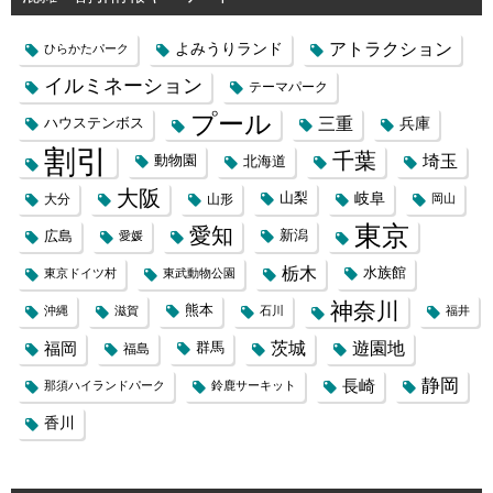
よみうりランド
アトラクション
ひらかたパーク
イルミネーション
テーマパーク
プール
三重
兵庫
ハウステンボス
割引
千葉
埼玉
動物園
北海道
大阪
岐阜
山梨
大分
山形
岡山
東京
愛知
広島
新潟
愛媛
栃木
水族館
東京ドイツ村
東武動物公園
神奈川
熊本
沖縄
滋賀
石川
福井
福岡
茨城
遊園地
群馬
福島
静岡
長崎
那須ハイランドパーク
鈴鹿サーキット
香川