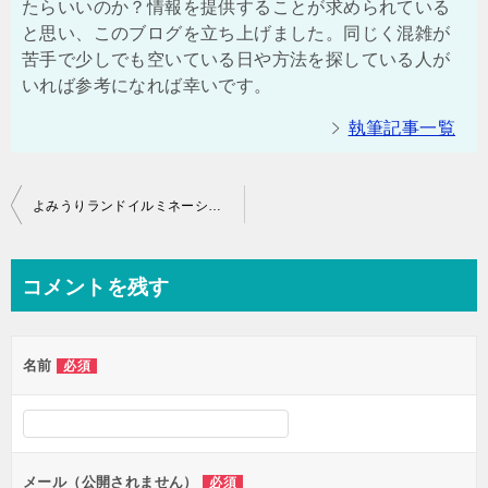
たらいいのか？情報を提供することが求められている
と思い、このブログを立ち上げました。同じく混雑が
苦手で少しでも空いている日や方法を探している人が
いれば参考になれば幸いです。
執筆記事一覧
投
よみうりランドイルミネーションの混雑や渋滞、駐車場の混み具合
稿
ナ
コメントを残す
ビ
ゲ
名前
必須
ー
シ
ョ
ン
メール（公開されません）
必須