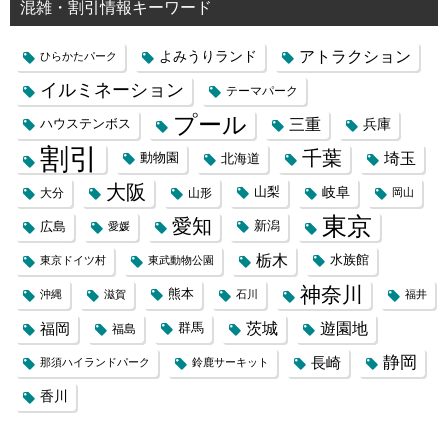
混雑・割引情報キーワード
よみうりランド
アトラクション
ひらかたパーク
イルミネーション
テーマパーク
プール
三重
兵庫
ハウステンボス
割引
千葉
埼玉
動物園
北海道
大阪
岐阜
山梨
大分
山形
岡山
東京
愛知
広島
新潟
愛媛
栃木
水族館
東京ドイツ村
東武動物公園
神奈川
熊本
沖縄
滋賀
石川
福井
福岡
茨城
遊園地
群馬
福島
静岡
長崎
那須ハイランドパーク
鈴鹿サーキット
香川