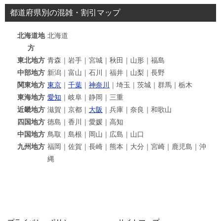
都道府県別の混雑・割引マップ
北海道地
北海道
方
東北地方
青森｜岩手｜宮城｜秋田｜山形｜福島
中部地方
新潟｜富山｜石川｜福井｜山梨｜長野
関東地方
東京
｜
千葉
｜
神奈川
｜埼玉｜茨城｜群馬｜栃木
東海地方
愛知
｜岐阜｜静岡｜三重
近畿地方
滋賀｜京都｜
大阪
｜兵庫｜奈良｜和歌山
四国地方
徳島｜香川｜愛媛｜高知
中国地方
鳥取｜島根｜岡山｜広島｜山口
九州地方
福岡｜佐賀｜長崎｜熊本｜大分｜宮崎｜鹿児島｜沖
縄