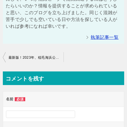
たらいいのか？情報を提供することが求められている
と思い、このブログを立ち上げました。同じく混雑が
苦手で少しでも空いている日や方法を探している人が
いれば参考になれば幸いです。
執筆記事一覧
投
最新版！2023年、稲毛海浜公園プールの混雑や駐車場とテント、おむつ、浮き輪など持ち込み可能な物
稿
ナ
コメントを残す
ビ
ゲ
名前
必須
ー
シ
ョ