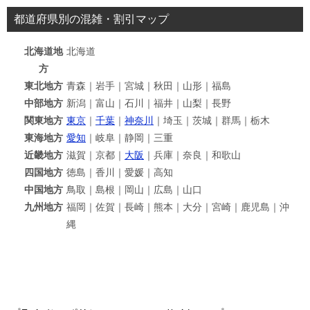
都道府県別の混雑・割引マップ
北海道地
北海道
方
東北地方
青森｜岩手｜宮城｜秋田｜山形｜福島
中部地方
新潟｜富山｜石川｜福井｜山梨｜長野
関東地方
東京
｜
千葉
｜
神奈川
｜埼玉｜茨城｜群馬｜栃木
東海地方
愛知
｜岐阜｜静岡｜三重
近畿地方
滋賀｜京都｜
大阪
｜兵庫｜奈良｜和歌山
四国地方
徳島｜香川｜愛媛｜高知
中国地方
鳥取｜島根｜岡山｜広島｜山口
九州地方
福岡｜佐賀｜長崎｜熊本｜大分｜宮崎｜鹿児島｜沖
縄