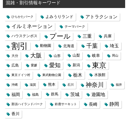
混雑・割引情報キーワード
よみうりランド
アトラクション
ひらかたパーク
イルミネーション
テーマパーク
プール
三重
兵庫
ハウステンボス
割引
千葉
埼玉
動物園
北海道
大阪
岐阜
山梨
大分
山形
岡山
東京
愛知
広島
新潟
愛媛
栃木
水族館
東京ドイツ村
東武動物公園
神奈川
熊本
沖縄
滋賀
石川
福井
福岡
茨城
遊園地
群馬
福島
静岡
長崎
那須ハイランドパーク
鈴鹿サーキット
香川