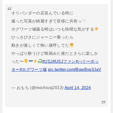
オリバンダーの店並んでいる時に
撮った写真が綺麗すぎて皆様に共有っ
ホグワーツ城撮る時はいつも快晴な気がする
ひっさびさにジャーニー乗ったら
動きが激しくて怖い連呼してた
やっぱり酔うけど映画みた後だとさらに楽しか
った〜
#USJ
#USJファン
#ハリーポッ
ター
#ホグワーツ城
pic.twitter.com/BqwBvq3JaV
— おもち (@mochiusj2013)
April 14, 2024