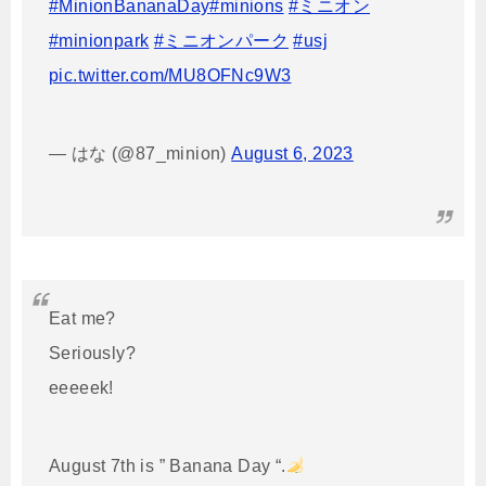
#MinionBananaDay
#minions
#ミニオン
#minionpark
#ミニオンパーク
#usj
pic.twitter.com/MU8OFNc9W3
— はな (@87_minion)
August 6, 2023
Eat me?
Seriously?
eeeeek!
August 7th is ” Banana Day “.