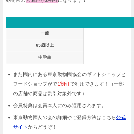
動物園の
入園料が
2割引
になります！
一般
65歳以上
中学生
また園内にある
東京動物園協会の
ギフトショップと
フードショップがで
1割引
で利用できます！（一部
の店舗や商品は割引対象外です）
会員特典は会員本人にのみ適用されます。
東京動物園友の会の詳細やご登録方法はこちら
公式
サイト
からどうぞ！